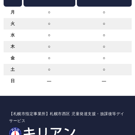
月
○
○
火
○
○
水
○
○
木
○
○
金
○
○
土
○
○
日
―
―
【札幌市指定事業所】札幌市西区 児童発達支援・放課後等デイ
サービス